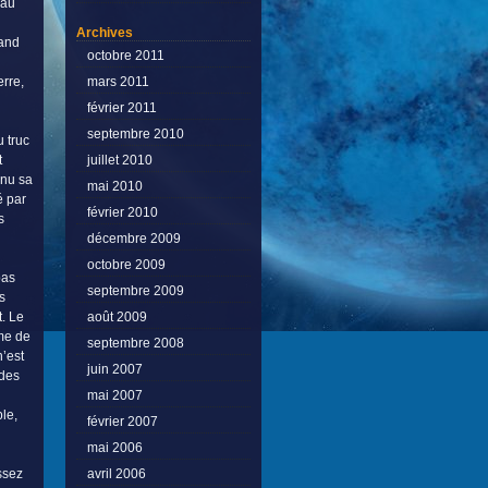
eau
Archives
uand
octobre 2011
mars 2011
erre,
février 2011
septembre 2010
 truc
juillet 2010
t
nnu sa
mai 2010
é par
février 2010
s
décembre 2009
octobre 2009
bas
septembre 2009
s
août 2009
t. Le
me de
septembre 2008
n’est
juin 2007
 des
mai 2007
le,
février 2007
mai 2006
avril 2006
ssez