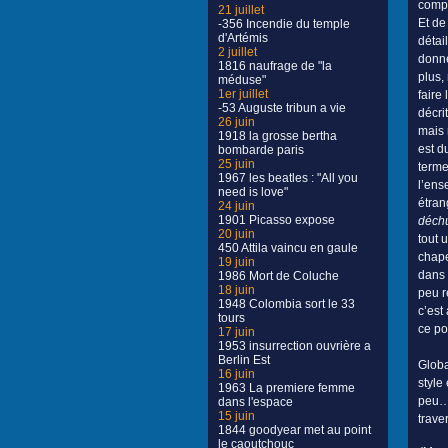
compl
21 juillet
Et de
-356 Incendie du temple
d'Artémis
détail
2 juillet
donne
1816 naufrage de "la
plus,
méduse"
1er juillet
faire
-53 Auguste tribun a vie
décri
26 juin
mais 
1918 la grosse bertha
est d
bombarde paris
25 juin
terme
1967 les beatles : "All you
l’ens
need is love"
étran
24 juin
1901 Picasso expose
déch
20 juin
tout 
450 Attila vaincu en gaule
chape
19 juin
dans 
1986 Mort de Coluche
18 juin
peu r
1948 Colombia sort le 33
c’est
tours
ce po
17 juin
1953 insurrection ouvrière a
Berlin Est
Globa
16 juin
style
1963 La premiere femme
peu… 
dans l'espace
15 juin
trave
1844 goodyear met au point
le caoutchouc