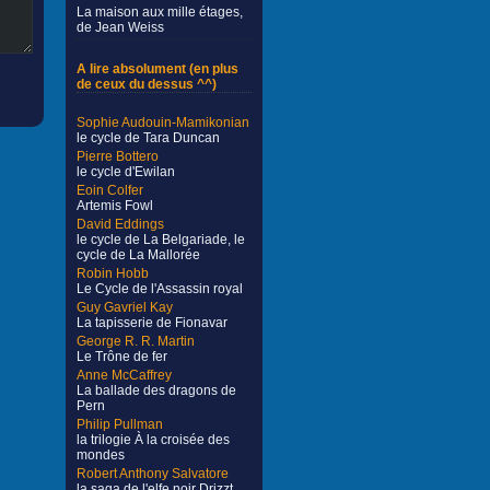
La maison aux mille étages,
de Jean Weiss
A lire absolument (en plus
de ceux du dessus ^^)
Sophie Audouin-Mamikonian
le cycle de Tara Duncan
Pierre Bottero
le cycle d'Ewilan
Eoin Colfer
Artemis Fowl
David Eddings
le cycle de La Belgariade, le
cycle de La Mallorée
Robin Hobb
Le Cycle de l'Assassin royal
Guy Gavriel Kay
La tapisserie de Fionavar
George R. R. Martin
Le Trône de fer
Anne McCaffrey
La ballade des dragons de
Pern
Philip Pullman
la trilogie À la croisée des
mondes
Robert Anthony Salvatore
la saga de l'elfe noir Drizzt