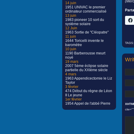
(Merc
14 juin
1951 UNIVAC le premier
Parta
ordinateur commercialisé
13 juin
1983 pioneer 10 sort du
système solaire
12 Juin
1963 Sortie de "Cléopatre"
11 juin
1644 Toricelli invente le
TAGS:
baromètre
10 juin
1190 Barberousse meurt
noyé
Wri
19 mars
2007 5ème éclipse solaire
partielle du XXIème siècle
4 mars
1963 Appendicectomie le Liz
Taylor
3 février
474 Début du règne de Léon
II Le jeune
1er février
1954 Appel de l'abbé Pierre
XHTM
cite="