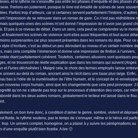
exes, et le rythme ne s’essouffle pas entre les phases d’enquête et des phases d’a
 sexe. Parlons-en justement, puisque le livre est émaillé de scènes de sexe souvent
lées. Parfois trop d’ailleurs, car si certaines servent parfaitement l’histoire, d’autres
nt l’impression de se retrouver dans un roman de gare. Ce n’est pas rédhibitoire 
 mais quelques-unes des scènes m’ont donné l’impression de n’avoir pas grand ch
 là. Et pas à ce niveau de détail. Dans un sens, cela peut se comprendre vu le mon
t, et finalement les scènes de violence sont elles aussi fréquentes et tout aussi détai
moins surprenantes car plus souvent présentes dans les romans du style. Pour ce 
u style d’écriture, c’est au début un peu déroutant au niveau d’un certain nombre d
s, mais cela complète l’immersion et donne une impression de finition à l’univers,
emble étant parfaitement cohérent. Toutefois, certaines allusions sont quelques pe
ges, et ne trouveront de réelle explication que dans les romans qui suivent (
Anges
us
et
Furies déchaînées
). Malgré cela, le choix des termes employés laisse entrevo
un univers au-delà du roman, ancrant ainsi le récit dans une base plus large. Enfin,
au bas à l’idée de la numérisation de l’être humain, et le concept de ré-envelopp
un nouveau corps humain, ainsi que les changements que cela peut provoquer. J’
egretté qu’on ne s’attarde pas trop sur le processus d’obtention des corps, car mêm
 abordé dans les deux autres romans, globalement le lecteur est laissé dans le flou 
int.
lement, un bon livre donc, à condition d’aimer le genre, sombre, violent et dépravé
 est fluide, le rythme soutenu, pas le temps de s’ennuyer, même si le héros est parfo
trop. Un univers complet, homogène, on a plaisir à y suivre les pérégrinations au
rs d’une enquête plutôt bien ficelée. A lire 🙂