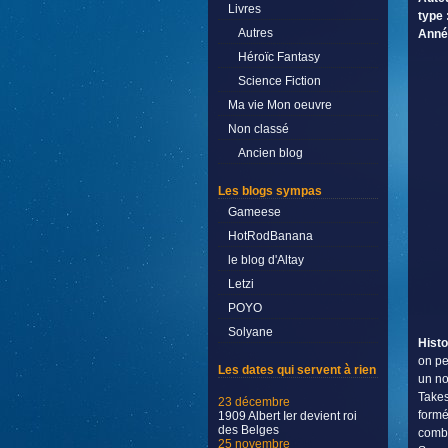
Livres
type 
Autres
Anné
Héroïc Fantasy
Science Fiction
Ma vie Mon oeuvre
Non classé
Ancien blog
Les blogs sympas
Gameese
HotRodBanana
le blog d'Altay
Letzi
POYO
Solyane
Histo
on pe
Les dates qui servent à rien
un no
Takes
23 décembre
formé
1909 Albert Ier devient roi
des Belges
comb
25 novembre