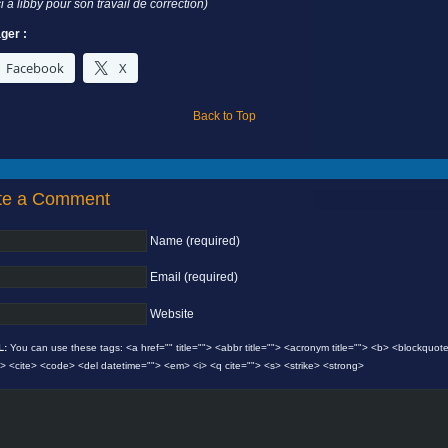
i à libby pour son travail de correction)
ger :
Facebook
X
Back to Top
te a Comment
Name (required)
Email (required)
Website
L:
You can use these tags: <a href="" title=""> <abbr title=""> <acronym title=""> <b> <blockquot
"> <cite> <code> <del datetime=""> <em> <i> <q cite=""> <s> <strike> <strong>