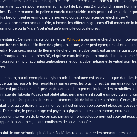
uvelle affectation est toutefois particulière : il a été ré-enveloppé sur Terre, le berc
humanité. Et c’est pour enquêter sur la mort de Laurens Bancroft, richissime homme
aires. Pour le moment, la police a conclu à un suicide, mais pourquoi se suicider q
lus tard on peut revenir dans un nouveau corps, sa conscience téléchargée ?
hi va donc mener son enquête, à travers les différents groupes d’influences de la t
un monde où la Vraie Mort n’est qu’à une pile corticale près.
entaire :
Ce livre m’a été conseillé par
Whidou
alors que je cherchais un nouveau
mettre sous la dent. Un livre de cyberpunk donc, voire post-cyberpunk si on en croi
edia. Pour ceux qui ont la flemme de chercher, le cyberpunk est un genre qui a co
e époque dans les années 80, et qui se caractérise par un monde futuriste, domin
orporations (multinationales tentaculaires) et où la cybernétique et le virtuel sont trè
cés.
ur le coup, parfait exemple de cyberpunk. L’ambiance est assez glauque dans les 
, ce qui fait ressortir les inégalités criantes avec les plus riches. La numérisation de
ns est parfaitement intégrée, et du coup le changement logique des mentalités sui
nnage de Takeshi Kovacs est plutôt attachant, même s’il souffre un peu du syndro
man : plus fort, plus malin, son entraînement fait de lui un être supérieur. Certes, il 
nfaillible, au contraire, mais à mon sens il est un peu trop souvent placé au-dessus
s. Par contre, le personnage est psychologiquement très bien campé, entre son
sement, sa vision de la vie en sachant qu’un ré-enveloppement est souvent possib
apport à la violence, les traumatismes de sa vie passée…
point de vue scénario, plutôt bien ficelé, les relations entre les personnages sont a