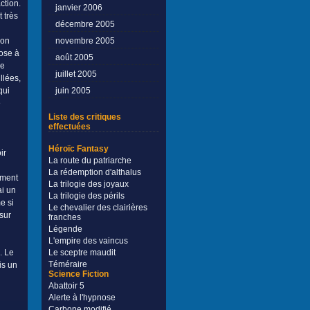
ction.
janvier 2006
 très
décembre 2005
novembre 2005
non
ose à
août 2005
de
juillet 2005
llées,
juin 2005
qui
e
Liste des critiques
effectuées
u
Héroïc Fantasy
ir
La route du patriarche
La rédemption d'althalus
ement
La trilogie des joyaux
ai un
La trilogie des périls
e si
Le chevalier des clairières
sur
franches
Légende
L'empire des vaincus
Le sceptre maudit
. Le
Téméraire
is un
Science Fiction
Abattoir 5
Alerte à l'hypnose
Carbone modifié