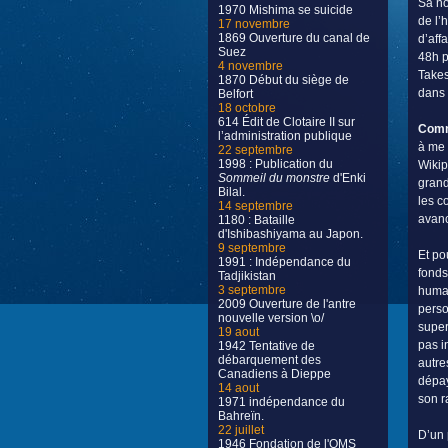
Sa no
1970 Mishima se suicide
de l’
17 novembre
1869 Ouverture du canal de
d’aff
Suez
48h p
4 novembre
Takes
1870 Début du siège de
dans 
Belfort
18 octobre
614 Édit de Clotaire II sur
Comm
l’administration publique
à me 
22 septembre
1998 : Publication du
Wikip
Sommeil du monstre
d'Enki
grand
Bilal.
les c
14 septembre
avan
1180 : Bataille
d'Ishibashiyama au Japon.
9 septembre
Et po
1991 : Indépendance du
fonds
Tadjikistan
3 septembre
humai
2009 Ouverture de l'antre
perso
nouvelle version \o/
super
19 aout
pas i
1942 Tentative de
débarquement des
autre
Canadiens à Dieppe
dépay
14 aout
son r
1971 indépendance du
Bahreïn.
22 juillet
D’un 
1946 Fondation de l'OMS