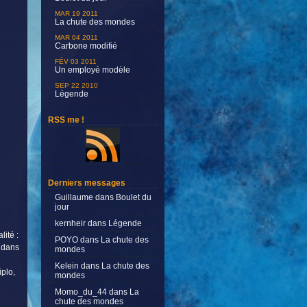
MAR 19 2011
La chute des mondes
MAR 04 2011
Carbone modifié
FÉV 03 2011
Un employé modèle
SEP 22 2010
Légende
RSS me !
Derniers messages
Guillaume
dans
Boulet du
jour
kernheir
dans
Légende
ité :
POYO
dans
La chute des
é dans
mondes
Kelein
dans
La chute des
iplo,
mondes
Momo_du_44
dans
La
chute des mondes