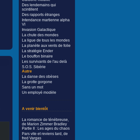
Des lendemains qui
scintillent
Des rapports étranges
Intendance martienne alpha
VI
Invasion Galactique
La chute des mondes
La ligue de tous les mondes
La planète aux vents de folie
La stratégie Ender
Le bouffon binaire
Les survivants de l'au delà
S.O.S. Sibérie
Autre
La danse des obèses
La grotte gorgone
Sans un mot
Un employé modèle
A venir bientôt
e
La romance de ténébreuse,
de Marion Zimmer Bradley
Partie II : Les ages du chaos
Pars vite et reviens tard, de
fred Vargas