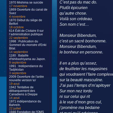
C’est pas du mac do.
1970 Mishima se suicide
17 novembre
Plutôt épicurien
1869 Ouverture du canal de
qu’autre chose.
Suez
4 novembre
Voilà son crédeau.
1870 Début du siège de
Belfort
Son nom c’est…
18 octobre
614 Édit de Clotaire II sur
l’administration publique
Monsieur Bibendum,
22 septembre
c’est un sacré bonhomme.
1998 : Publication du
Sommeil du monstre
d'Enki
Monsieur Bibendum,
Bilal.
le bonheur en personne.
14 septembre
1180 : Bataille
d'Ishibashiyama au Japon.
9 septembre
Il en a plus qu’assez,
1991 : Indépendance du
de feuilleter les magasines
Tadjikistan
3 septembre
qui voudraient l’faire complex
2009 Ouverture de l'antre
sur la beauté masculine.
nouvelle version \o/
19 aout
J’ai pas l’temps d’m’apitoyer
1942 Tentative de
Sur mon nez tordu
débarquement des
Canadiens à Dieppe
ni sur celui qui rit
14 aout
1971 indépendance du
à le vue d’mon gros cul,
Bahreïn.
j’promène ma bedaine
22 juillet
1946 Fondation de l'OMS