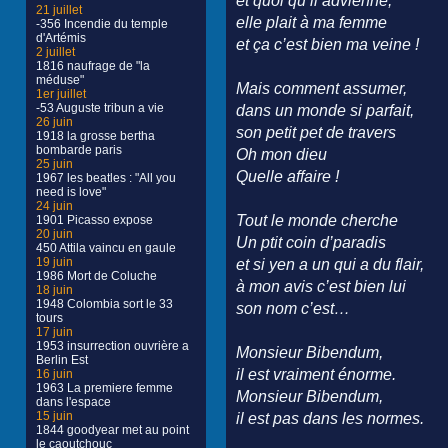
et quoi qu’il advienne,
21 juillet
elle plait à ma femme
-356 Incendie du temple
d'Artémis
et ça c’est bien ma veine !
2 juillet
1816 naufrage de "la
méduse"
Mais comment assumer,
1er juillet
-53 Auguste tribun a vie
dans un monde si parfait,
26 juin
son petit pet de travers
1918 la grosse bertha
bombarde paris
Oh mon dieu
25 juin
Quelle affaire !
1967 les beatles : "All you
need is love"
24 juin
Tout le monde cherche
1901 Picasso expose
20 juin
Un ptit coin d’paradis
450 Attila vaincu en gaule
19 juin
et si yen a un qui a du flair,
1986 Mort de Coluche
à mon avis c’est bien lui
18 juin
1948 Colombia sort le 33
son nom c’est…
tours
17 juin
1953 insurrection ouvrière a
Monsieur Bibendum,
Berlin Est
il est vraiment énorme.
16 juin
1963 La premiere femme
Monsieur Bibendum,
dans l'espace
15 juin
il est pas dans les normes.
1844 goodyear met au point
le caoutchouc