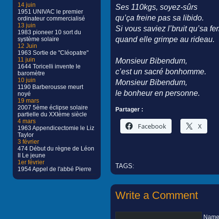
14 juin
Ses 110kgs, soyez-sûrs
1951 UNIVAC le premier
qu’ça freine pas sa libido.
ordinateur commercialisé
13 juin
Si vous saviez l’bruit qu’sa fe
1983 pioneer 10 sort du
quand elle grimpe au rideau.
système solaire
12 Juin
1963 Sortie de "Cléopatre"
11 juin
Monsieur Bibendum,
1644 Toricelli invente le
c’est un sacré bonhomme.
baromètre
10 juin
Monsieur Bibendum,
1190 Barberousse meurt
le bonheur en personne.
noyé
19 mars
2007 5ème éclipse solaire
Partager :
partielle du XXIème siècle
4 mars
Facebook
X
1963 Appendicectomie le Liz
Taylor
3 février
474 Début du règne de Léon
II Le jeune
1er février
TAGS:
1954 Appel de l'abbé Pierre
Write a Comment
Name 