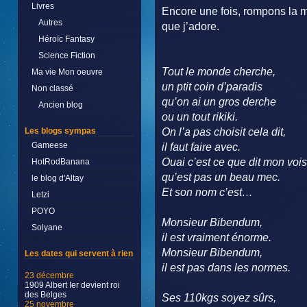
Livres
Encore une fois, rompons la m
Autres
que j’adore.
Héroïc Fantasy
Science Fiction
Tout le monde cherche,
Ma vie Mon oeuvre
un ptit coin d’paradis
Non classé
qu’on ai un gros derche
Ancien blog
ou un tout rikiki.
Les blogs sympas
On l’a pas choisit cela dit,
Gameese
il faut faire avec.
Ouai c’est ce que dit mon vois
HotRodBanana
qu’est pas un beau mec.
le blog d'Altay
Et son nom c’est…
Letzi
POYO
Monsieur Bibendum,
Solyane
il est vraiment énorme.
Monsieur Bibendum,
Les dates qui servent à rien
il est pas dans les normes.
23 décembre
1909 Albert Ier devient roi
des Belges
Ses 110kgs soyez sûrs,
25 novembre