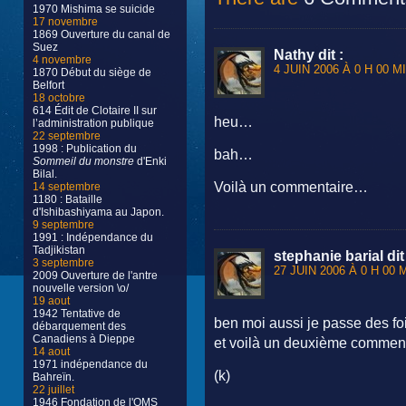
1970 Mishima se suicide
17 novembre
1869 Ouverture du canal de
Suez
Nathy
dit :
4 novembre
4 JUIN 2006 À 0 H 00 M
1870 Début du siège de
Belfort
18 octobre
614 Édit de Clotaire II sur
heu…
l’administration publique
22 septembre
1998 : Publication du
bah…
Sommeil du monstre
d'Enki
Bilal.
Voilà un commentaire…
14 septembre
1180 : Bataille
d'Ishibashiyama au Japon.
9 septembre
1991 : Indépendance du
Tadjikistan
stephanie barial
dit
3 septembre
27 JUIN 2006 À 0 H 00 
2009 Ouverture de l'antre
nouvelle version \o/
19 aout
1942 Tentative de
ben moi aussi je passe des fo
débarquement des
Canadiens à Dieppe
et voilà un deuxième commen
14 aout
1971 indépendance du
(k)
Bahreïn.
22 juillet
1946 Fondation de l'OMS