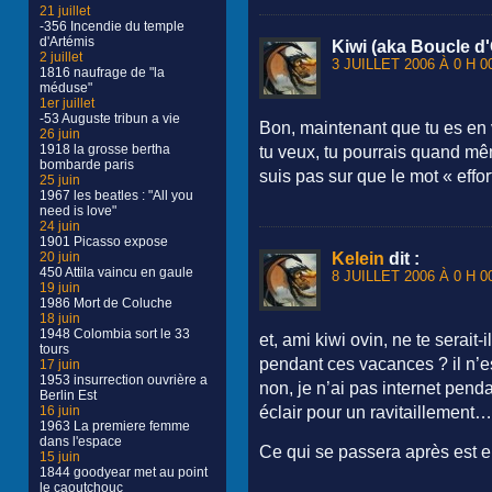
21 juillet
-356 Incendie du temple
d'Artémis
Kiwi (aka Boucle d'
2 juillet
3 JUILLET 2006 À 0 H 0
1816 naufrage de "la
méduse"
1er juillet
-53 Auguste tribun a vie
Bon, maintenant que tu es en 
26 juin
1918 la grosse bertha
tu veux, tu pourrais quand mêm
bombarde paris
suis pas sur que le mot « effo
25 juin
1967 les beatles : "All you
need is love"
24 juin
1901 Picasso expose
Kelein
dit :
20 juin
450 Attila vaincu en gaule
8 JUILLET 2006 À 0 H 0
19 juin
1986 Mort de Coluche
18 juin
1948 Colombia sort le 33
et, ami kiwi ovin, ne te serait-
tours
pendant ces vacances ? il n’est
17 juin
1953 insurrection ouvrière a
non, je n’ai pas internet pen
Berlin Est
éclair pour un ravitaillement…
16 juin
1963 La premiere femme
dans l'espace
Ce qui se passera après est 
15 juin
1844 goodyear met au point
le caoutchouc