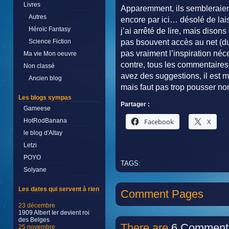
Livres
Apparemment, ils sembleraie
Autres
encore par ici… désolé de lais
Héroïc Fantasy
j’ai arrêté de lire, mais disons
Science Fiction
pas bsouvent accès au net (du
pas vraiment l’inspiration néces
Ma vie Mon oeuvre
contre, tous les commentaires 
Non classé
avez des suggestions, il est m
Ancien blog
mais faut pas trop pousser non
Les blogs sympas
Partager :
Gameese
Facebook
X
HotRodBanana
le blog d'Altay
Letzi
POYO
TAGS:
Solyane
Les dates qui servent à rien
Comment Pages
23 décembre
1909 Albert Ier devient roi
des Belges
There are
6 Comment
25 novembre