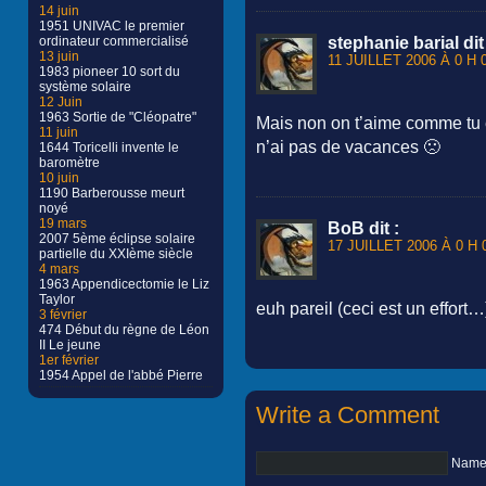
14 juin
1951 UNIVAC le premier
stephanie barial
dit
ordinateur commercialisé
13 juin
11 JUILLET 2006 À 0 H 
1983 pioneer 10 sort du
système solaire
12 Juin
1963 Sortie de "Cléopatre"
Mais non on t’aime comme tu 
11 juin
n’ai pas de vacances 🙁
1644 Toricelli invente le
baromètre
10 juin
1190 Barberousse meurt
noyé
19 mars
BoB
dit :
2007 5ème éclipse solaire
17 JUILLET 2006 À 0 H 
partielle du XXIème siècle
4 mars
1963 Appendicectomie le Liz
Taylor
euh pareil (ceci est un effort…
3 février
474 Début du règne de Léon
II Le jeune
1er février
1954 Appel de l'abbé Pierre
Write a Comment
Name 