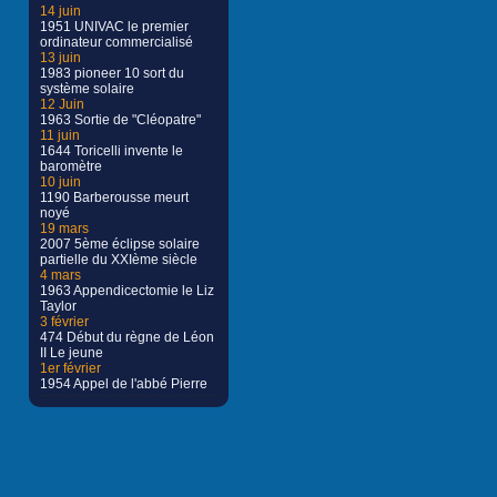
14 juin
1951 UNIVAC le premier
ordinateur commercialisé
13 juin
1983 pioneer 10 sort du
système solaire
12 Juin
1963 Sortie de "Cléopatre"
11 juin
1644 Toricelli invente le
baromètre
10 juin
1190 Barberousse meurt
noyé
19 mars
2007 5ème éclipse solaire
partielle du XXIème siècle
4 mars
1963 Appendicectomie le Liz
Taylor
3 février
474 Début du règne de Léon
II Le jeune
1er février
1954 Appel de l'abbé Pierre