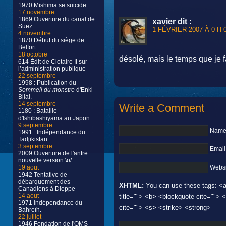
1970 Mishima se suicide
17 novembre
1869 Ouverture du canal de
xavier
dit :
Suez
1 FÉVRIER 2007 À 0 H 
4 novembre
1870 Début du siège de
Belfort
18 octobre
désolé, mais le temps que je fa
614 Édit de Clotaire II sur
l’administration publique
22 septembre
1998 : Publication du
Sommeil du monstre
d'Enki
Bilal.
14 septembre
Write a Comment
1180 : Bataille
d'Ishibashiyama au Japon.
9 septembre
Name 
1991 : Indépendance du
Tadjikistan
3 septembre
Email
2009 Ouverture de l'antre
nouvelle version \o/
Websi
19 aout
1942 Tentative de
débarquement des
XHTML:
You can use these tags: <a 
Canadiens à Dieppe
14 aout
title=""> <b> <blockquote cite="">
1971 indépendance du
cite=""> <s> <strike> <strong>
Bahreïn.
22 juillet
1946 Fondation de l'OMS