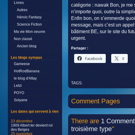
Livres
catégorie : nawak Bon, je me s
Autres
n’importe quoi, outre la simpli
Héroïc Fantasy
Enfin bon, on s’emmerde quoi.
Science Fiction
message, mais c’est un appel
bâtiment BE, sur le site du futu
Ma vie Mon oeuvre
urgent.
Non classé
Ancien blog
Partager :
Les blogs sympas
Facebook
X
Gameese
HotRodBanana
le blog d'Altay
TAGS:
Letzi
POYO
Comment Pages
Solyane
Les dates qui servent à rien
There are
1 Comment
23 décembre
1909 Albert Ier devient roi
troisième type
"
des Belges
25 novembre