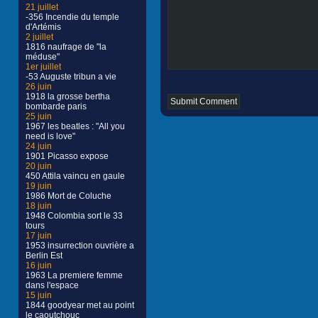
21 juillet
-356 Incendie du temple
d'Artémis
2 juillet
1816 naufrage de "la
méduse"
1er juillet
-53 Auguste tribun a vie
26 juin
1918 la grosse bertha
bombarde paris
25 juin
1967 les beatles : "All you
need is love"
24 juin
1901 Picasso expose
20 juin
450 Attila vaincu en gaule
19 juin
1986 Mort de Coluche
18 juin
1948 Colombia sort le 33
tours
17 juin
1953 insurrection ouvrière a
Berlin Est
16 juin
1963 La premiere femme
dans l'espace
15 juin
1844 goodyear met au point
le caoutchouc