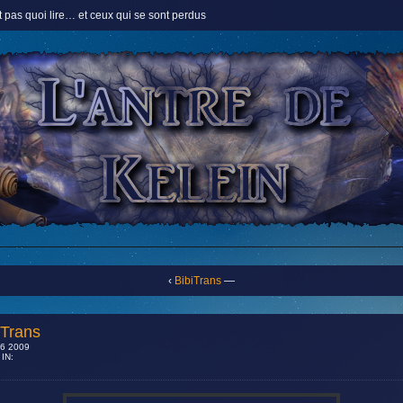
 pas quoi lire… et ceux qui se sont perdus
‹
BibiTrans
—
iTrans
6 2009
IN: