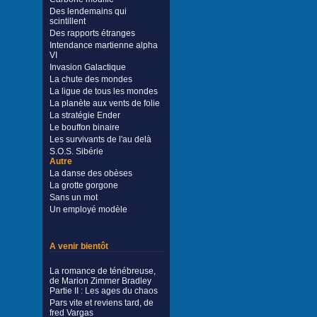
Des lendemains qui
scintillent
Des rapports étranges
Intendance martienne alpha
VI
Invasion Galactique
La chute des mondes
La ligue de tous les mondes
La planète aux vents de folie
La stratégie Ender
Le bouffon binaire
Les survivants de l'au delà
S.O.S. Sibérie
Autre
La danse des obèses
La grotte gorgone
Sans un mot
Un employé modèle
A venir bientôt
La romance de ténébreuse,
de Marion Zimmer Bradley
Partie II : Les ages du chaos
Pars vite et reviens tard, de
fred Vargas