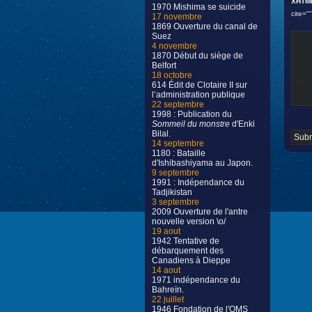
XHTM
1970 Mishima se suicide
cite="
17 novembre
1869 Ouverture du canal de
Suez
4 novembre
1870 Début du siège de
Belfort
18 octobre
614 Édit de Clotaire II sur
l’administration publique
22 septembre
1998 : Publication du
Sommeil du monstre
d'Enki
Bilal.
14 septembre
1180 : Bataille
d'Ishibashiyama au Japon.
9 septembre
1991 : Indépendance du
Tadjikistan
3 septembre
2009 Ouverture de l'antre
nouvelle version \o/
19 aout
1942 Tentative de
débarquement des
Canadiens à Dieppe
14 aout
1971 indépendance du
Bahreïn.
22 juillet
1946 Fondation de l'OMS