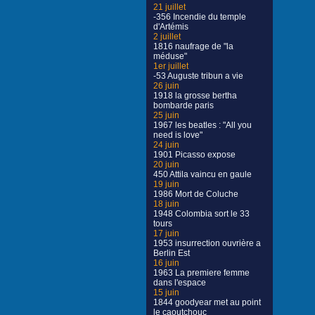
21 juillet
-356 Incendie du temple
d'Artémis
2 juillet
1816 naufrage de "la
méduse"
1er juillet
-53 Auguste tribun a vie
26 juin
1918 la grosse bertha
bombarde paris
25 juin
1967 les beatles : "All you
need is love"
24 juin
1901 Picasso expose
20 juin
450 Attila vaincu en gaule
19 juin
1986 Mort de Coluche
18 juin
1948 Colombia sort le 33
tours
17 juin
1953 insurrection ouvrière a
Berlin Est
16 juin
1963 La premiere femme
dans l'espace
15 juin
1844 goodyear met au point
le caoutchouc