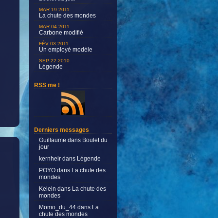
MAR 19 2011
La chute des mondes
MAR 04 2011
Carbone modifié
FÉV 03 2011
Un employé modèle
SEP 22 2010
Légende
RSS me !
Derniers messages
Guillaume
dans
Boulet du
jour
kernheir
dans
Légende
POYO
dans
La chute des
mondes
Kelein
dans
La chute des
mondes
Momo_du_44
dans
La
chute des mondes