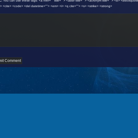
L:
You can use these tags: <a href="" title=""> <abbr title=""> <acronym title=""> <b> <blockquot
"> <cite> <code> <del datetime=""> <em> <i> <q cite=""> <s> <strike> <strong>