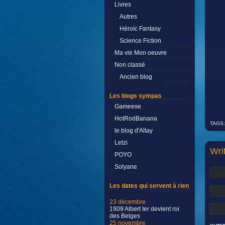
Livres
Autres
Héroïc Fantasy
Science Fiction
Ma vie Mon oeuvre
Non classé
Ancien blog
Les blogs sympas
Gameese
HotRodBanana
TAGS:
le blog d'Altay
Letzi
Wri
POYO
Solyane
Les dates qui servent à rien
23 décembre
1909 Albert Ier devient roi
des Belges
25 novembre