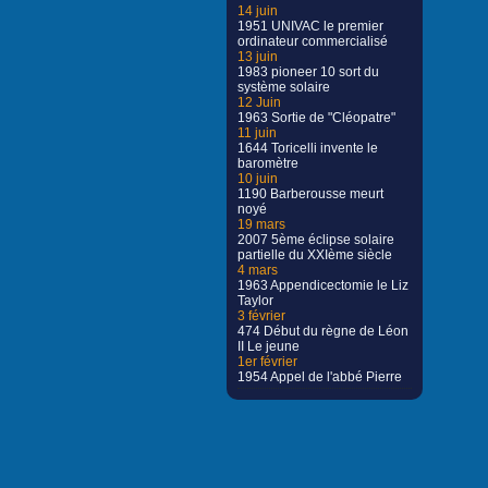
14 juin
1951 UNIVAC le premier
ordinateur commercialisé
13 juin
1983 pioneer 10 sort du
système solaire
12 Juin
1963 Sortie de "Cléopatre"
11 juin
1644 Toricelli invente le
baromètre
10 juin
1190 Barberousse meurt
noyé
19 mars
2007 5ème éclipse solaire
partielle du XXIème siècle
4 mars
1963 Appendicectomie le Liz
Taylor
3 février
474 Début du règne de Léon
II Le jeune
1er février
1954 Appel de l'abbé Pierre