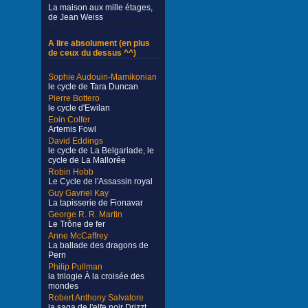
La maison aux mille étages,
de Jean Weiss
A lire absolument (en plus
de ceux du dessus ^^)
Sophie Audouin-Mamikonian
le cycle de Tara Duncan
Pierre Bottero
le cycle d'Ewilan
Eoin Colfer
Artemis Fowl
David Eddings
le cycle de La Belgariade, le
cycle de La Mallorée
Robin Hobb
Le Cycle de l'Assassin royal
Guy Gavriel Kay
La tapisserie de Fionavar
George R. R. Martin
Le Trône de fer
Anne McCaffrey
La ballade des dragons de
Pern
Philip Pullman
la trilogie À la croisée des
mondes
Robert Anthony Salvatore
la saga de l'elfe noir Drizzt