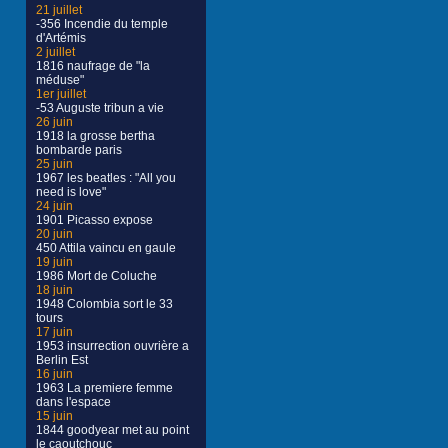
21 juillet
-356 Incendie du temple
d'Artémis
2 juillet
1816 naufrage de "la
méduse"
1er juillet
-53 Auguste tribun a vie
26 juin
1918 la grosse bertha
bombarde paris
25 juin
1967 les beatles : "All you
need is love"
24 juin
1901 Picasso expose
20 juin
450 Attila vaincu en gaule
19 juin
1986 Mort de Coluche
18 juin
1948 Colombia sort le 33
tours
17 juin
1953 insurrection ouvrière a
Berlin Est
16 juin
1963 La premiere femme
dans l'espace
15 juin
1844 goodyear met au point
le caoutchouc