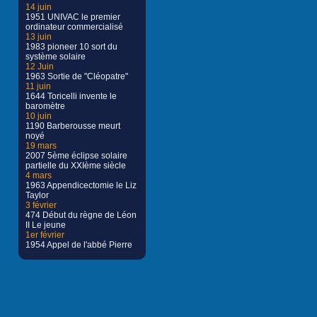
14 juin
1951 UNIVAC le premier
ordinateur commercialisé
13 juin
1983 pioneer 10 sort du
système solaire
12 Juin
1963 Sortie de "Cléopatre"
11 juin
1644 Toricelli invente le
baromètre
10 juin
1190 Barberousse meurt
noyé
19 mars
2007 5ème éclipse solaire
partielle du XXIème siècle
4 mars
1963 Appendicectomie le Liz
Taylor
3 février
474 Début du règne de Léon
II Le jeune
1er février
1954 Appel de l'abbé Pierre