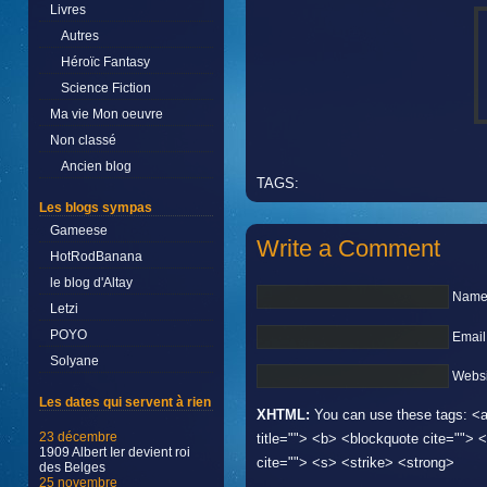
Livres
Autres
Héroïc Fantasy
Science Fiction
Ma vie Mon oeuvre
Non classé
Ancien blog
TAGS:
Les blogs sympas
Gameese
Write a Comment
HotRodBanana
le blog d'Altay
Name 
Letzi
POYO
Email
Solyane
Websi
Les dates qui servent à rien
XHTML:
You can use these tags: <a 
23 décembre
title=""> <b> <blockquote cite="">
1909 Albert Ier devient roi
cite=""> <s> <strike> <strong>
des Belges
25 novembre