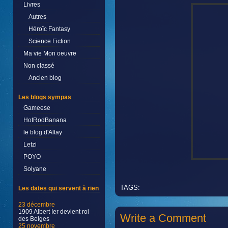
Livres
Autres
Héroïc Fantasy
Science Fiction
Ma vie Mon oeuvre
Non classé
Ancien blog
Les blogs sympas
Gameese
HotRodBanana
le blog d'Altay
Letzi
POYO
Solyane
TAGS:
Les dates qui servent à rien
23 décembre
1909 Albert Ier devient roi
Write a Comment
des Belges
25 novembre