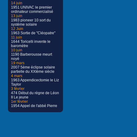
14 juin
1951 UNIVAC le premier
ordinateur commercialisé
13 juin
1983 pioneer 10 sort du
système solaire
12 Juin
1963 Sortie de "Cléopatre"
11 juin
1644 Toricelli invente le
baromètre
10 juin
1190 Barberousse meurt
noyé
19 mars
2007 5ème éclipse solaire
partielle du XXIème siècle
4 mars
1963 Appendicectomie le Liz
Taylor
3 février
474 Début du règne de Léon
II Le jeune
1er février
1954 Appel de l'abbé Pierre