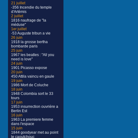
21 juillet
-356 Incendie du temple
d'Artémis
2 juillet
1816 naufrage de "la
méduse"
1er juillet
-53 Auguste tribun a vie
26 juin
1918 la grosse bertha
bombarde paris
25 juin
1967 les beatles : "All you
need is love"
24 juin
1901 Picasso expose
20 juin
450 Attila vaincu en gaule
19 juin
1986 Mort de Coluche
18 juin
1948 Colombia sort le 33
tours
17 juin
1953 insurrection ouvrière a
Berlin Est
16 juin
1963 La premiere femme
dans l'espace
15 juin
1844 goodyear met au point
le caoutchouc