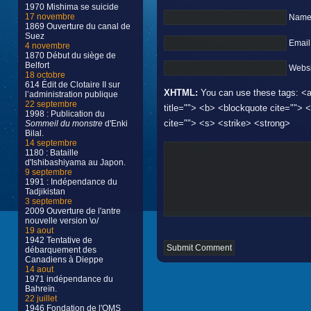
1970 Mishima se suicide
17 novembre
Name 
1869 Ouverture du canal de
Suez
Email
4 novembre
1870 Début du siège de
Belfort
Websi
18 octobre
614 Édit de Clotaire II sur
XHTML:
You can use these tags: <a 
l’administration publique
22 septembre
title=""> <b> <blockquote cite="">
1998 : Publication du
cite=""> <s> <strike> <strong>
Sommeil du monstre
d'Enki
Bilal.
14 septembre
1180 : Bataille
d'Ishibashiyama au Japon.
9 septembre
1991 : Indépendance du
Tadjikistan
3 septembre
2009 Ouverture de l'antre
nouvelle version \o/
19 aout
1942 Tentative de
débarquement des
Canadiens à Dieppe
14 aout
1971 indépendance du
Bahreïn.
22 juillet
1946 Fondation de l'OMS