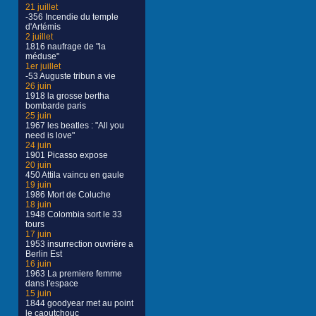
21 juillet
-356 Incendie du temple
d'Artémis
2 juillet
1816 naufrage de "la
méduse"
1er juillet
-53 Auguste tribun a vie
26 juin
1918 la grosse bertha
bombarde paris
25 juin
1967 les beatles : "All you
need is love"
24 juin
1901 Picasso expose
20 juin
450 Attila vaincu en gaule
19 juin
1986 Mort de Coluche
18 juin
1948 Colombia sort le 33
tours
17 juin
1953 insurrection ouvrière a
Berlin Est
16 juin
1963 La premiere femme
dans l'espace
15 juin
1844 goodyear met au point
le caoutchouc