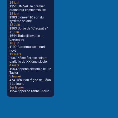
14 juin
1951 UNIVAC le premier
ordinateur commercialisé
13 juin
1983 pioneer 10 sort du
système solaire
12 Juin
1963 Sortie de "Cléopatre"
11 juin
1644 Toricelli invente le
baromètre
10 juin
1190 Barberousse meurt
noyé
19 mars
2007 5ème éclipse solaire
partielle du XXIème siècle
4 mars
1963 Appendicectomie le Liz
Taylor
3 février
474 Début du règne de Léon
II Le jeune
1er février
1954 Appel de l'abbé Pierre