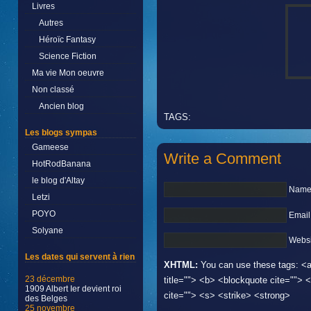
Livres
Autres
Héroïc Fantasy
Science Fiction
Ma vie Mon oeuvre
Non classé
Ancien blog
TAGS:
Les blogs sympas
Gameese
Write a Comment
HotRodBanana
le blog d'Altay
Name 
Letzi
POYO
Email
Solyane
Websi
Les dates qui servent à rien
XHTML:
You can use these tags: <a 
23 décembre
title=""> <b> <blockquote cite="">
1909 Albert Ier devient roi
cite=""> <s> <strike> <strong>
des Belges
25 novembre