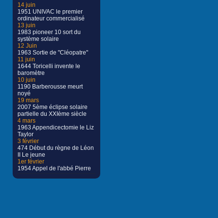
14 juin
1951 UNIVAC le premier
ordinateur commercialisé
13 juin
1983 pioneer 10 sort du
système solaire
12 Juin
1963 Sortie de "Cléopatre"
11 juin
1644 Toricelli invente le
baromètre
10 juin
1190 Barberousse meurt
noyé
19 mars
2007 5ème éclipse solaire
partielle du XXIème siècle
4 mars
1963 Appendicectomie le Liz
Taylor
3 février
474 Début du règne de Léon
II Le jeune
1er février
1954 Appel de l'abbé Pierre