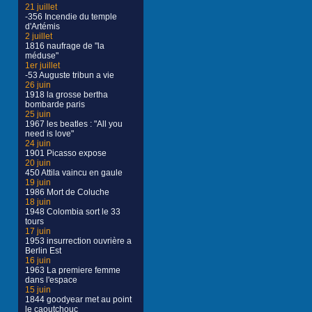
21 juillet
-356 Incendie du temple
d'Artémis
2 juillet
1816 naufrage de "la
méduse"
1er juillet
-53 Auguste tribun a vie
26 juin
1918 la grosse bertha
bombarde paris
25 juin
1967 les beatles : "All you
need is love"
24 juin
1901 Picasso expose
20 juin
450 Attila vaincu en gaule
19 juin
1986 Mort de Coluche
18 juin
1948 Colombia sort le 33
tours
17 juin
1953 insurrection ouvrière a
Berlin Est
16 juin
1963 La premiere femme
dans l'espace
15 juin
1844 goodyear met au point
le caoutchouc