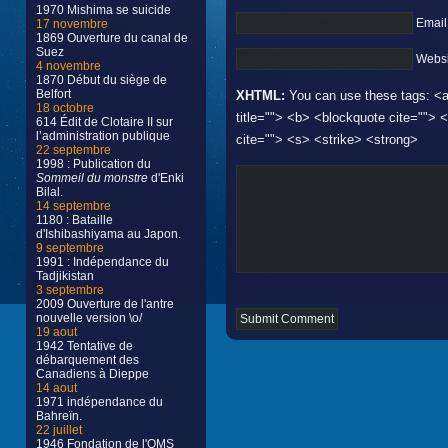
1970 Mishima se suicide
Email
17 novembre
1869 Ouverture du canal de
Suez
Websi
4 novembre
1870 Début du siège de
Belfort
XHTML:
You can use these tags: <a 
18 octobre
title=""> <b> <blockquote cite="">
614 Édit de Clotaire II sur
l’administration publique
cite=""> <s> <strike> <strong>
22 septembre
1998 : Publication du
Sommeil du monstre
d'Enki
Bilal.
14 septembre
1180 : Bataille
d'Ishibashiyama au Japon.
9 septembre
1991 : Indépendance du
Tadjikistan
3 septembre
2009 Ouverture de l'antre
nouvelle version \o/
19 aout
1942 Tentative de
débarquement des
Canadiens à Dieppe
14 aout
1971 indépendance du
Bahreïn.
22 juillet
1946 Fondation de l'OMS