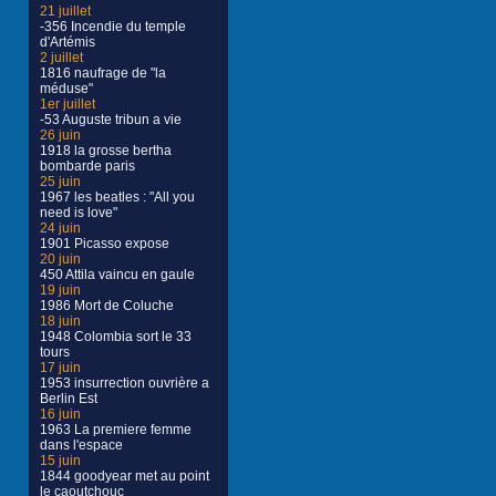
21 juillet
-356 Incendie du temple
d'Artémis
2 juillet
1816 naufrage de "la
méduse"
1er juillet
-53 Auguste tribun a vie
26 juin
1918 la grosse bertha
bombarde paris
25 juin
1967 les beatles : "All you
need is love"
24 juin
1901 Picasso expose
20 juin
450 Attila vaincu en gaule
19 juin
1986 Mort de Coluche
18 juin
1948 Colombia sort le 33
tours
17 juin
1953 insurrection ouvrière a
Berlin Est
16 juin
1963 La premiere femme
dans l'espace
15 juin
1844 goodyear met au point
le caoutchouc