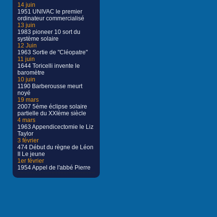
14 juin
1951 UNIVAC le premier
ordinateur commercialisé
13 juin
1983 pioneer 10 sort du
système solaire
12 Juin
1963 Sortie de "Cléopatre"
11 juin
1644 Toricelli invente le
baromètre
10 juin
1190 Barberousse meurt
noyé
19 mars
2007 5ème éclipse solaire
partielle du XXIème siècle
4 mars
1963 Appendicectomie le Liz
Taylor
3 février
474 Début du règne de Léon
II Le jeune
1er février
1954 Appel de l'abbé Pierre