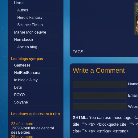
Livres
Autres
Héroïc Fantasy
Science Fiction
Ma vie Mon oeuvre
Non classé
Ancien blog
TAGS:
Les blogs sympas
Gameese
Write a Comment
HotRodBanana
le blog d'Altay
Name 
Letzi
POYO
Email
Solyane
Websi
Les dates qui servent à rien
XHTML:
You can use these tags: <a 
23 décembre
title=""> <b> <blockquote cite="">
1909 Albert Ier devient roi
cite=""> <s> <strike> <strong>
des Belges
25 novembre