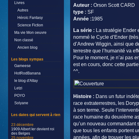
Livres
Auteur :
Orson Scott CARD
Autres
type :
SF
Héroïc Fantasy
Année :
1985
Science Fiction
La série :
La stratégie Ender 
Ma vie Mon oeuvre
nommé le Cycle d’Ender (très s
Non classé
d’Andrew Wiggin, ainsi que de
Ancien blog
terrestre que l’humanité va effe
Pour le moment, je n’ai pas en
Les blogs sympas
est en cours, donc cette parti
Gameese
^^.
HotRodBanana
le blog d'Altay
Letzi
POYO
Histoire :
Dans un futur indéte
race extraterrestres, les Dor
Solyane
à son terme. Seule l’intervent
Les dates qui servent à rien
race humaine du deuxième assau
qu’un nouveau commandant soit
23 décembre
1909 Albert Ier devient roi
que tous les enfants portent 
des Belges
années, afin de trouver les plu
25 novembre