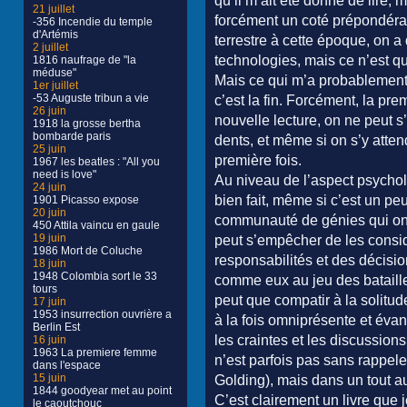
qu’il m’ait été donné de lire, 
21 juillet
forcément un coté prépondérant
-356 Incendie du temple
d'Artémis
terrestre à cette époque, on 
2 juillet
technologies, mais ce n’est q
1816 naufrage de "la
méduse"
Mais ce qui m’a probablement 
1er juillet
-53 Auguste tribun a vie
c’est la fin. Forcément, la pre
26 juin
nouvelle lecture, on ne peut s
1918 la grosse bertha
bombarde paris
dents, et même si on s’y atte
25 juin
première fois.
1967 les beatles : "All you
need is love"
Au niveau de l’aspect psychol
24 juin
bien fait, même si c’est un pe
1901 Picasso expose
20 juin
communauté de génies qui ont 
450 Attila vaincu en gaule
19 juin
peut s’empêcher de les consi
1986 Mort de Coluche
responsabilités et des décisio
18 juin
1948 Colombia sort le 33
comme eux au jeu des bataille
tours
peut que compatir à la solitu
17 juin
1953 insurrection ouvrière a
à la fois omniprésente et évan
Berlin Est
les craintes et les discussion
16 juin
1963 La premiere femme
n’est parfois pas sans rappel
dans l'espace
15 juin
Golding), mais dans un tout au
1844 goodyear met au point
C’est clairement un livre que
le caoutchouc