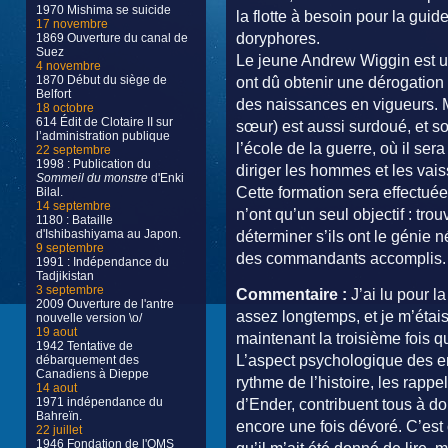
1970 Mishima se suicide
la flotte à besoin pour la gu
17 novembre
doryphores.
1869 Ouverture du canal de
Suez
Le jeune Andrew Wiggin est un
4 novembre
1870 Début du siège de
ont dû obtenir une dérogation p
Belfort
des naissances en vigueurs. 
18 octobre
614 Édit de Clotaire II sur
sœur) est aussi surdoué, et son
l’administration publique
l’école de la guerre, où il ser
22 septembre
1998 : Publication du
diriger les hommes et les vai
Sommeil du monstre
d'Enki
Cette formation sera effectué
Bilal.
14 septembre
n’ont qu’un seul objectif : trou
1180 : Bataille
d'Ishibashiyama au Japon.
déterminer s’ils ont le génie 
9 septembre
des commandants accomplis. L
1991 : Indépendance du
Tadjikistan
3 septembre
Commentaire :
J’ai lu pour l
2009 Ouverture de l'antre
assez longtemps, et je m’étais 
nouvelle version \o/
19 aout
maintenant la troisième fois que
1942 Tentative de
L’aspect psychologique des enf
débarquement des
Canadiens à Dieppe
rythme de l’histoire, les rappel
14 aout
1971 indépendance du
d’Ender, contribuent tous à don
Bahreïn.
encore une fois dévoré. C’est
22 juillet
1946 Fondation de l'OMS