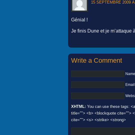
15 SEPTEMBRE 2009 À 
Génial !
Je finis Dune et je m’attaque à
Write a Comment
Name 
Email
Websi
XHTML:
You can use these tags: <a 
title=""> <b> <blockquote cite="">
cite=""> <s> <strike> <strong>