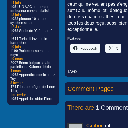
14 juin
ceux qui ne veulent pas s’en
1951 UNIVAC le premier
suffit à lui même, et l’épilogu
ordinateur commercialisé
13 juin
derniers chapitres. Il est à no
1983 pioneer 10 sort du
tous les deux reçut aussi bien
système solaire
12 Juin
exceptionnelle.
1963 Sortie de "Cléopatre"
11 juin
Partager :
1644 Toricelli invente le
baromètre
10 juin
Facebook
X
1190 Barberousse meurt
noyé
19 mars
2007 5ème éclipse solaire
partielle du XXIème siècle
4 mars
TAGS:
1963 Appendicectomie le Liz
Taylor
3 février
474 Début du règne de Léon
Comment Pages
II Le jeune
1er février
1954 Appel de l'abbé Pierre
There are
1 Comment
Cariboo
dit :