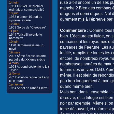
rusé a-t-il encore un de ses pl
14 juin
1951 UNIVAC le premier
manche ? Bien des combats ép
ordinateur commercialisé
13 juin
dragons et demi orques. Nul do
1983 pioneer 10 sort du
durement mis à l’épreuve par
système solaire
12 Juin
1963 Sortie de "Cléopatre"
Commentaire :
Comme tous le
11 juin
1644 Toricelli invente le
bien. L’écriture est fluide, on
baromètre
connaissent les royaumes oubl
10 juin
1190 Barberousse meurt
paysages de Faerune. Les aut
noyé
19 mars
fouillé, remplis de toutes les 
2007 5ème éclipse solaire
encore, de nombreux royaumes
partielle du XXIème siècle
4 mars
nombreuses années de maturat
1963 Appendicectomie le Liz
fournis des univers D&D. Après
Taylor
3 février
même, il est plein de rebondi
474 Début du règne de Léon
peu trop longuement à mon gou
II Le jeune
1er février
quand même bien.
1954 Appel de l'abbé Pierre
Mais bon, dans l’ensemble, il 
d’œuvre, et la trilogie est bien
noir par exemple. Même si on a
tome découvert, et qu’on est p