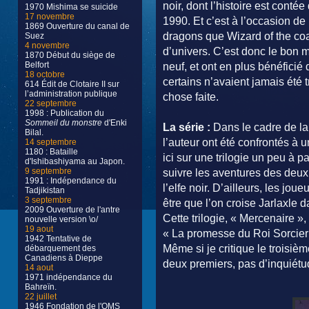
noir, dont l’histoire est contée 
1970 Mishima se suicide
17 novembre
1990. Et c’est à l’occasion de
1869 Ouverture du canal de
dragons que Wizard of the coa
Suez
4 novembre
d’univers. C’est donc le bon m
1870 Début du siège de
Belfort
neuf, et ont en plus bénéficié 
18 octobre
certains n’avaient jamais été t
614 Édit de Clotaire II sur
l’administration publique
chose faite.
22 septembre
1998 : Publication du
Sommeil du monstre
d'Enki
La série :
Dans le cadre de la 
Bilal.
l’auteur ont été confrontés à u
14 septembre
1180 : Bataille
ici sur une trilogie un peu à p
d'Ishibashiyama au Japon.
9 septembre
suivre les aventures des deux 
1991 : Indépendance du
l’elfe noir. D’ailleurs, les jo
Tadjikistan
3 septembre
être que l’on croise Jarlaxle da
2009 Ouverture de l'antre
Cette trilogie, « Mercenaire »
nouvelle version \o/
19 aout
« La promesse du Roi Sorcier »
1942 Tentative de
Même si je critique le troisièm
débarquement des
Canadiens à Dieppe
deux premiers, pas d’inquiétu
14 aout
1971 indépendance du
Bahreïn.
22 juillet
1946 Fondation de l'OMS