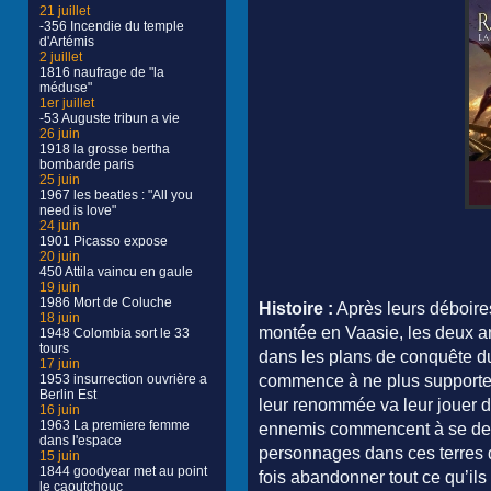
21 juillet
-356 Incendie du temple
d'Artémis
2 juillet
1816 naufrage de "la
méduse"
1er juillet
-53 Auguste tribun a vie
26 juin
1918 la grosse bertha
bombarde paris
25 juin
1967 les beatles : "All you
need is love"
24 juin
1901 Picasso expose
20 juin
450 Attila vaincu en gaule
19 juin
1986 Mort de Coluche
Histoire :
Après leurs déboires
18 juin
montée en Vaasie, les deux an
1948 Colombia sort le 33
tours
dans les plans de conquête du
17 juin
1953 insurrection ouvrière a
commence à ne plus supporter
Berlin Est
leur renommée va leur jouer d
16 juin
1963 La premiere femme
ennemis commencent à se dem
dans l'espace
personnages dans ces terres d
15 juin
1844 goodyear met au point
fois abandonner tout ce qu’ils o
le caoutchouc