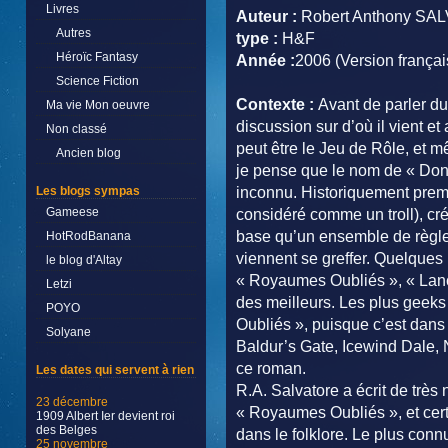
Livres
Auteur :
Robert Anthony S
Autres
type :
H&F
Héroïc Fantasy
Année :
2006 (Version frança
Science Fiction
Contexte :
Avant de parler d
Ma vie Mon oeuvre
discussion sur d’où il vient e
Non classé
peut être le Jeu de Rôle, et 
Ancien blog
je pense que le nom de « Don
Les blogs sympas
inconnu. Historiquement premie
Gameese
considéré comme un troll), créé
base qu’un ensemble de règles
HotRodBanana
viennent se greffer. Quelques
le blog d'Altay
« Royaumes Oubliés », « Lanc
Letzi
des meilleurs. Les plus geeks
POYO
Oubliés », puisque c’est dans 
Solyane
Baldur’s Gate, Icewind Dale,
ce roman.
Les dates qui servent à rien
R.A. Salvatore a écrit de très
23 décembre
« Royaumes Oubliés », et cer
1909 Albert Ier devient roi
des Belges
dans le folklore. Le plus conn
25 novembre