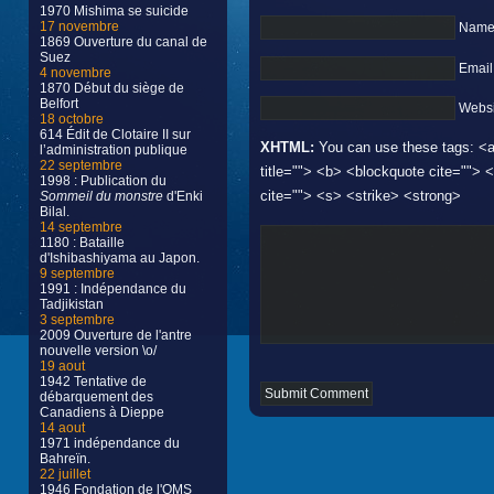
1970 Mishima se suicide
17 novembre
Name 
1869 Ouverture du canal de
Suez
Email
4 novembre
1870 Début du siège de
Belfort
Websi
18 octobre
614 Édit de Clotaire II sur
XHTML:
You can use these tags: <a 
l’administration publique
22 septembre
title=""> <b> <blockquote cite="">
1998 : Publication du
cite=""> <s> <strike> <strong>
Sommeil du monstre
d'Enki
Bilal.
14 septembre
1180 : Bataille
d'Ishibashiyama au Japon.
9 septembre
1991 : Indépendance du
Tadjikistan
3 septembre
2009 Ouverture de l'antre
nouvelle version \o/
19 aout
1942 Tentative de
débarquement des
Canadiens à Dieppe
14 aout
1971 indépendance du
Bahreïn.
22 juillet
1946 Fondation de l'OMS