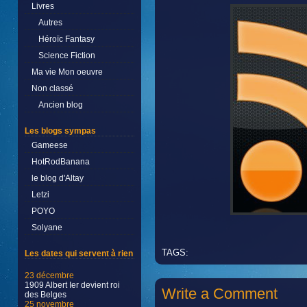
Livres
Autres
Héroïc Fantasy
Science Fiction
Ma vie Mon oeuvre
Non classé
Ancien blog
Les blogs sympas
Gameese
HotRodBanana
le blog d'Altay
Letzi
POYO
Solyane
TAGS:
Les dates qui servent à rien
23 décembre
1909 Albert Ier devient roi
Write a Comment
des Belges
25 novembre