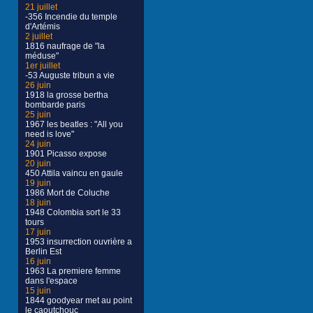
21 juillet
-356 Incendie du temple
d'Artémis
2 juillet
1816 naufrage de "la
méduse"
1er juillet
-53 Auguste tribun a vie
26 juin
1918 la grosse bertha
bombarde paris
25 juin
1967 les beatles : "All you
need is love"
24 juin
1901 Picasso expose
20 juin
450 Attila vaincu en gaule
19 juin
1986 Mort de Coluche
18 juin
1948 Colombia sort le 33
tours
17 juin
1953 insurrection ouvrière a
Berlin Est
16 juin
1963 La premiere femme
dans l'espace
15 juin
1844 goodyear met au point
le caoutchouc