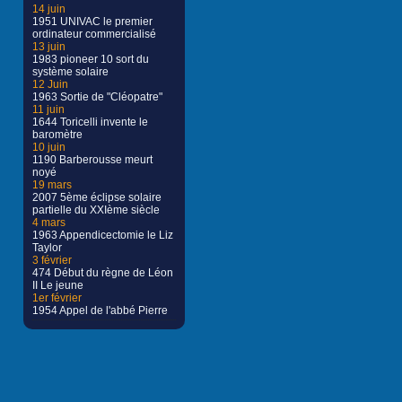
14 juin
1951 UNIVAC le premier
ordinateur commercialisé
13 juin
1983 pioneer 10 sort du
système solaire
12 Juin
1963 Sortie de "Cléopatre"
11 juin
1644 Toricelli invente le
baromètre
10 juin
1190 Barberousse meurt
noyé
19 mars
2007 5ème éclipse solaire
partielle du XXIème siècle
4 mars
1963 Appendicectomie le Liz
Taylor
3 février
474 Début du règne de Léon
II Le jeune
1er février
1954 Appel de l'abbé Pierre